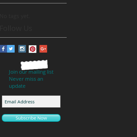
No tags yet.
Follow Us
Join our mailing list
Never miss an
update
Subscribe Now