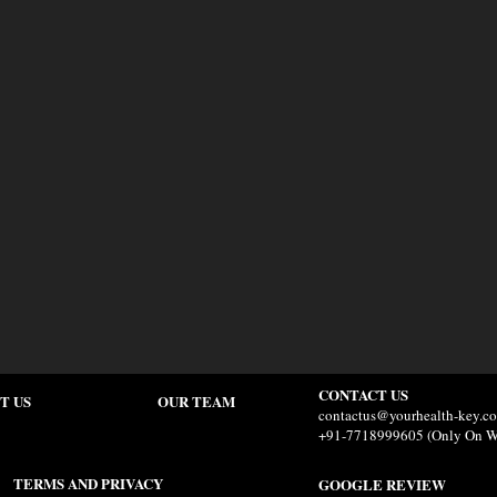
CONTACT US
T US
OUR TEAM
contactus@yourhealth-key.c
+91-7718999605 (Only On W
TERMS AND PRIVACY
GOOGLE REVIEW