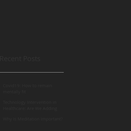
Recent Posts
Covid19: How to remain
mentally fit
Technology Intervention in
Healthcare: Are We Adding
“REAL” Value?
Why Is Meditation Important?